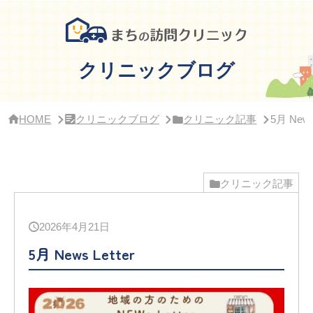
サ
イ
ド
バ
ー・
クリニックブログ
ク
リ
ニ
ッ
HOME
クリニックブログ
クリニック記事
5月 News 
ク
概
要
クリニック記事
2026年4月21日
5月 News Letter